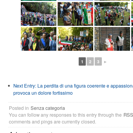
1
2
3
►
Next Entry:
La perdita di una figura coerente e appassi
provoca un dolore fortissimo
Posted in
Senza categoria
You can follow any responses to this entry through the
RSS
comments and pings are currently closed.