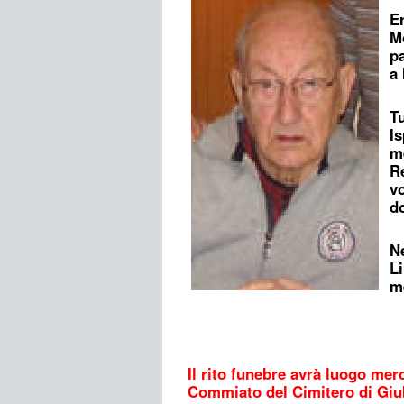
Er
Mo
pa
a 
Tu
Is
me
Re
vo
d
Ne
Li
m
Il rito funebre avrà luogo mer
Commiato del Cimitero di Giu