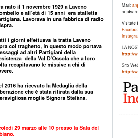
Mail:
anp
a nato il 1 novembre 1929 a Laveno
anpivar
mbello e all’età di 15 anni era staffetta
rtigiana. Lavorava in una fabbrica di radio
Visitate i
Ispra.
Facebo
Instagr
tti i giorni effettuava la tratta Laveno
pra col traghetto, In questo modo portava
LA NOS
ssaggi ad altri Partigiani della
http://w
sistenza della Val D’Ossola che a loro
lta recapitavano le missive a chi di
Sito We
overe.
http://w
l 2016 ha ricevuto la Medaglia della
berazione che è stata ritirata dalla sua
eravigliosa moglie Signora Stefàna.
coledì 29 marzo alle 10 presso la Sala del
biano.