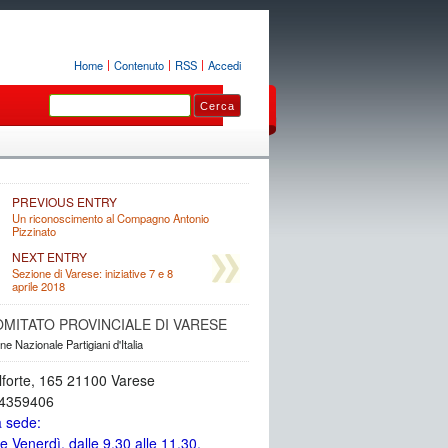
Home
Contenuto
RSS
Accedi
PREVIOUS ENTRY
Un riconoscimento al Compagno Antonio
Pizzinato
NEXT ENTRY
Sezione di Varese: iniziative 7 e 8
aprile 2018
OMITATO PROVINCIALE DI VARESE
e Nazionale Partigiani d'Italia
lforte, 165 21100 Varese
34359406
a sede:
e Venerdì, dalle 9.30 alle 11.30.