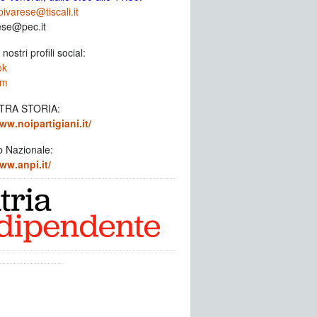
ivarese@tiscali.it
ese@pec.it
 nostri profili social:
ok
am
TRA STORIA:
ww.noipartigiani.it/
b Nazionale:
ww.anpi.it/