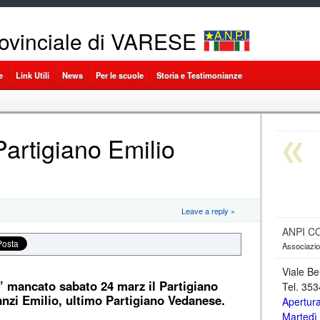
ovinciale di VARESE
e
Link Utili
News
Per le scuole
Storia e Testimonianze
 Partigiano Emilio
Leave a reply »
ANPI C
Associazion
Viale Be
 mancato sabato 24 marz il Partigiano
Tel. 35
nzi Emilio, ultimo Partigiano Vedanese.
Apertur
Martedì 