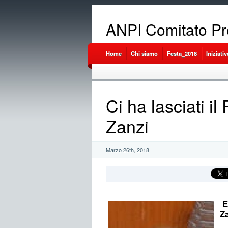
ANPI Comitato Pr
Home
Chi siamo
Festa_2018
Iniziativ
Ci ha lasciati il
Zanzi
Marzo 26th, 2018
E’
Za