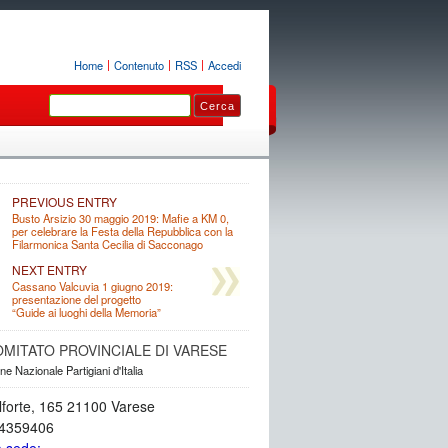
Home
Contenuto
RSS
Accedi
PREVIOUS ENTRY
Busto Arsizio 30 maggio 2019: Mafie a KM 0,
per celebrare la Festa della Repubblica con la
Filarmonica Santa Cecilia di Sacconago
NEXT ENTRY
Cassano Valcuvia 1 giugno 2019:
presentazione del progetto
“Guide ai luoghi della Memoria”
OMITATO PROVINCIALE DI VARESE
e Nazionale Partigiani d'Italia
lforte, 165 21100 Varese
34359406