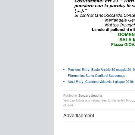
Previous Entry:
Busto Arsizio 30 maggio 2019: 
Filarmonica Santa Cecilia di Sacconago
Next Entry:
Cassano Valcuvia 1 giugno 2019: p
Posted in
Senza categoria
You can follow any responses to this entry throu
closed.
Advertisement