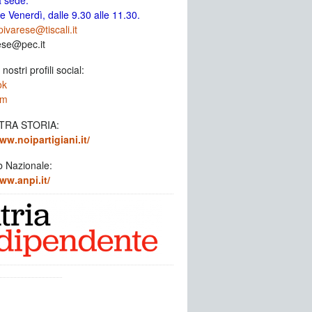
a sede:
e Venerdì, dalle 9.30 alle 11.30.
ivarese@tiscali.it
ese@pec.it
 nostri profili social:
ok
am
TRA STORIA:
ww.noipartigiani.it/
b Nazionale:
ww.anpi.it/