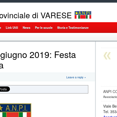
ovinciale di VARESE
e
Link Utili
News
Per le scuole
Storia e Testimonianze
 giugno 2019: Festa
a
Leave a reply »
ANPI C
Associazion
Viale Be
Tel. 35