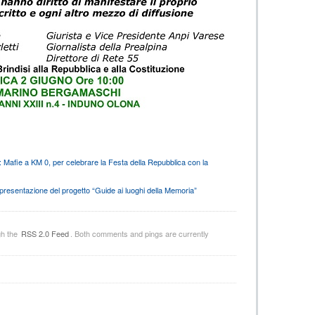
Mafie a KM 0, per celebrare la Festa della Repubblica con la
resentazione del progetto “Guide ai luoghi della Memoria”
gh the
RSS 2.0 Feed
. Both comments and pings are currently