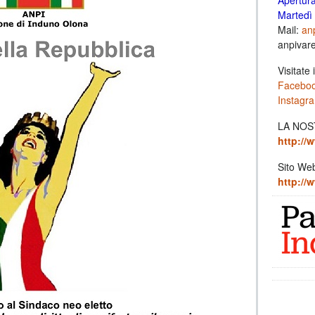
Apertur
Martedì 
Mail:
anp
anpivar
Visitate i
Facebo
Instagr
LA NOS
http://w
Sito We
http://w