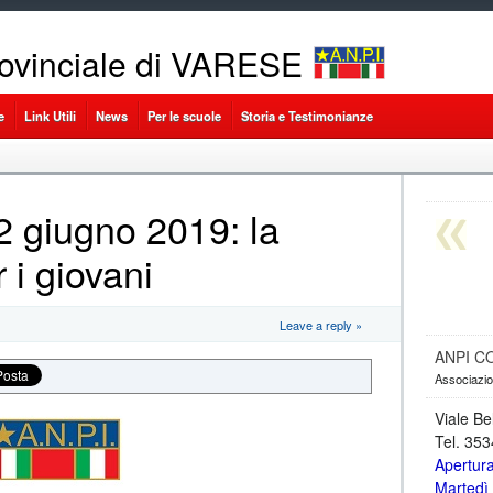
ovinciale di VARESE
e
Link Utili
News
Per le scuole
Storia e Testimonianze
 giugno 2019: la
 i giovani
Leave a reply »
ANPI C
Associazion
Viale Be
Tel. 35
Apertur
Martedì 