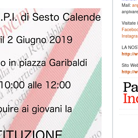
Mail:
anp
anpivar
Visitate i
Facebo
Instagr
LA NOS
http://w
Sito We
http://w