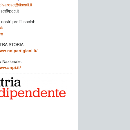
ivarese@tiscali.it
ese@pec.it
 nostri profili social:
ok
am
TRA STORIA:
ww.noipartigiani.it/
b Nazionale:
ww.anpi.it/