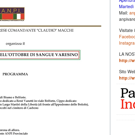
Apertur
Martedì 
Mail:
anp
anpivar
Visitate i
Facebo
Instagr
LA NOS
http://w
Sito We
http://w