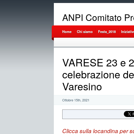
ANPI Comitato Pr
Home
Chi siamo
Festa_2018
Iniziativ
VARESE 23 e 24
celebrazione de
Varesino
Ottobre 15th, 2021
Clicca sulla locandina per s