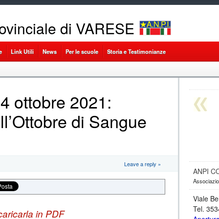
ovinciale di VARESE
e
Link Utili
News
Per le scuole
Storia e Testimonianze
 ottobre 2021:
ll’Ottobre di Sangue
Leave a reply »
ANPI C
Associazion
Viale Be
Tel. 35
caricarla in PDF