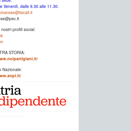
a sede:
e Venerdì, dalle 9.30 alle 11.30.
ivarese@tiscali.it
ese@pec.it
 nostri profili social:
ok
am
TRA STORIA:
ww.noipartigiani.it/
b Nazionale:
ww.anpi.it/