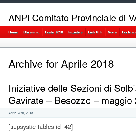
ANPI Comitato Provinciale di
Home
Chi siamo
Festa_2018
Iniziative
Link Utili
News
Per le s
Archive for Aprile 2018
Iniziative delle Sezioni di Solb
Gavirate – Besozzo – maggio
Aprile 28th, 2018
[supsystic-tables id=42]