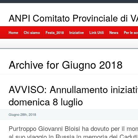
ANPI Comitato Provinciale di
Home
Chi siamo
Festa_2018
Iniziative
Link Utili
News
Per le s
Archive for Giugno 2018
AVVISO: Annullamento iniziati
domenica 8 luglio
Giugno 28th, 2018
Purtroppo Giovanni Bloisi ha dovuto per il mo
al suo viaggio in Russia in memoria dei Caduti